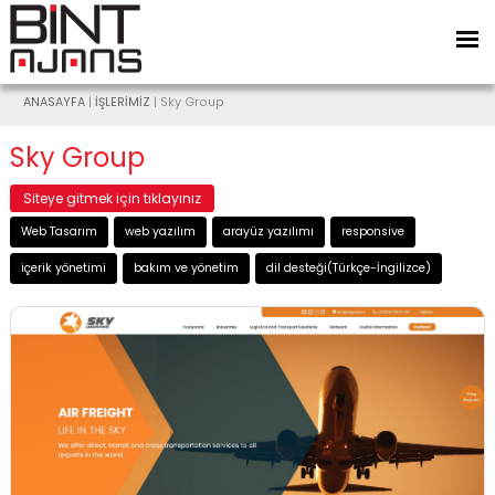
ANASAYFA
|
İŞLERİMİZ
| Sky Group
Sky Group
Siteye gitmek için tıklayınız
Web Tasarım
web yazılım
arayüz yazılımı
responsive
içerik yönetimi
bakım ve yönetim
dil desteği(Türkçe-İngilizce)