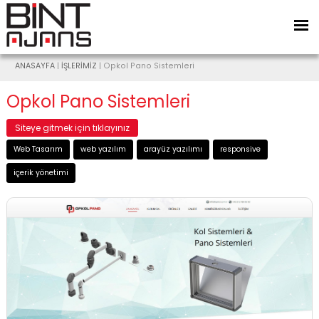
ANASAYFA
|
İŞLERİMİZ
| Opkol Pano Sistemleri
Opkol Pano Sistemleri
Siteye gitmek için tıklayınız
Web Tasarım
web yazılım
arayüz yazılımı
responsive
içerik yönetimi