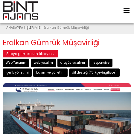
ANASAYFA
|
İŞLERİMİZ
| Eralkan Gümrük Müşavirliği
Eralkan Gümrük Müşavirliği
Siteye gitmek için tıklayınız
Web Tasarım
web yazılım
arayüz yazılımı
responsive
içerik yönetimi
bakım ve yönetim
dil desteği(Türkçe-İngilizce)