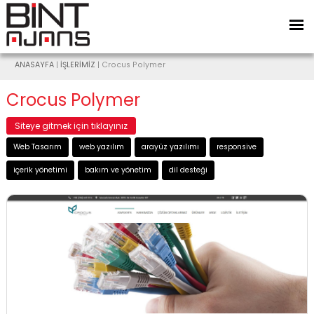
ANASAYFA
|
İŞLERİMİZ
| Crocus Polymer
Crocus Polymer
Siteye gitmek için tıklayınız
Web Tasarım
web yazılım
arayüz yazılımı
responsive
içerik yönetimi
bakım ve yönetim
dil desteği