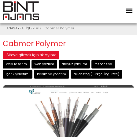
ANASAYFA
|
İŞLERİMİZ
| Cabmer Polymer
Cabmer Polymer
Siteye gitmek için tıklayınız
Web Tasarım
web yazılım
arayüz yazılımı
responsive
içerik yönetimi
bakım ve yönetim
dil desteği(Türkçe-İngilizce)