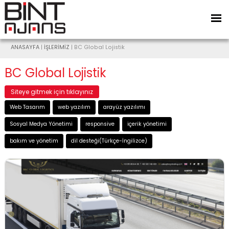
ANASAYFA
|
İŞLERİMİZ
| BC Global Lojistik
BC Global Lojistik
Siteye gitmek için tıklayınız
Web Tasarım
web yazılım
arayüz yazılımı
Sosyal Medya Yönetimi
responsive
içerik yönetimi
bakım ve yönetim
dil desteği(Türkçe-İngilizce)