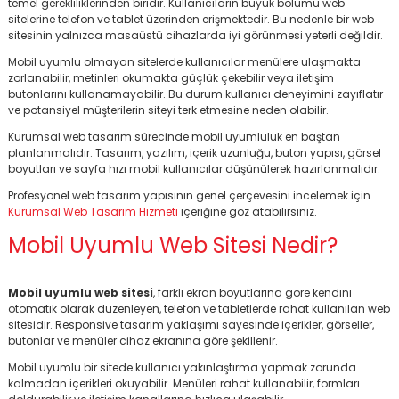
temel gerekliliklerinden biridir. Kullanıcıların büyük bölümü web
sitelerine telefon ve tablet üzerinden erişmektedir. Bu nedenle bir web
sitesinin yalnızca masaüstü cihazlarda iyi görünmesi yeterli değildir.
Mobil uyumlu olmayan sitelerde kullanıcılar menülere ulaşmakta
zorlanabilir, metinleri okumakta güçlük çekebilir veya iletişim
butonlarını kullanamayabilir. Bu durum kullanıcı deneyimini zayıflatır
ve potansiyel müşterilerin siteyi terk etmesine neden olabilir.
Kurumsal web tasarım sürecinde mobil uyumluluk en baştan
planlanmalıdır. Tasarım, yazılım, içerik uzunluğu, buton yapısı, görsel
boyutları ve sayfa hızı mobil kullanıcılar düşünülerek hazırlanmalıdır.
Profesyonel web tasarım yapısının genel çerçevesini incelemek için
Kurumsal Web Tasarım Hizmeti
içeriğine göz atabilirsiniz.
Mobil Uyumlu Web Sitesi Nedir?
Mobil uyumlu web sitesi
, farklı ekran boyutlarına göre kendini
otomatik olarak düzenleyen, telefon ve tabletlerde rahat kullanılan web
sitesidir. Responsive tasarım yaklaşımı sayesinde içerikler, görseller,
butonlar ve menüler cihaz ekranına göre şekillenir.
Mobil uyumlu bir sitede kullanıcı yakınlaştırma yapmak zorunda
kalmadan içerikleri okuyabilir. Menüleri rahat kullanabilir, formları