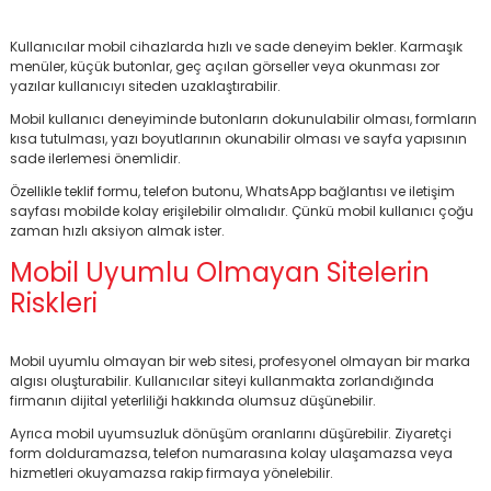
Kullanıcılar mobil cihazlarda hızlı ve sade deneyim bekler. Karmaşık
menüler, küçük butonlar, geç açılan görseller veya okunması zor
yazılar kullanıcıyı siteden uzaklaştırabilir.
Mobil kullanıcı deneyiminde butonların dokunulabilir olması, formların
kısa tutulması, yazı boyutlarının okunabilir olması ve sayfa yapısının
sade ilerlemesi önemlidir.
Özellikle teklif formu, telefon butonu, WhatsApp bağlantısı ve iletişim
sayfası mobilde kolay erişilebilir olmalıdır. Çünkü mobil kullanıcı çoğu
zaman hızlı aksiyon almak ister.
BİNT AJANS
Mobil Uyumlu Olmayan Sitelerin
Riskleri
Mobil uyumlu olmayan bir web sitesi, profesyonel olmayan bir marka
algısı oluşturabilir. Kullanıcılar siteyi kullanmakta zorlandığında
firmanın dijital yeterliliği hakkında olumsuz düşünebilir.
Ayrıca mobil uyumsuzluk dönüşüm oranlarını düşürebilir. Ziyaretçi
form dolduramazsa, telefon numarasına kolay ulaşamazsa veya
hizmetleri okuyamazsa rakip firmaya yönelebilir.